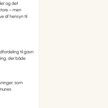
er og det
 store – men
 af hensyn til
fordeling til gavn
ling, der både
øsninger, som
mmunes