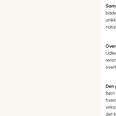
Sam
både 
unikk
natur
Overl
Udled
rens
overl
Den 
Børn 
hverd
virks
det l