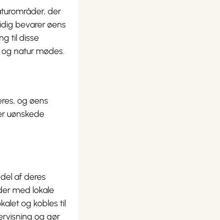
turområder, der
tidig bevarer øens
g til disse
v og natur mødes.
eres, og øens
rer uønskede
del af deres
jder med lokale
alet og kobles til
ervisning og gør