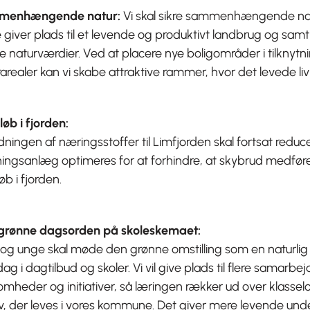
menhængende natur:
Vi skal sikre sammenhængende na
giver plads til et levende og produktivt landbrug og sam
e naturværdier. Ved at placere nye boligområder i tilknytnin
arealer kan vi skabe attraktive rammer, hvor det levede li
øb i fjorden:
ningen af næringsstoffer til Limfjorden skal fortsat reduc
ningsanlæg optimeres for at forhindre, at skybrud medfø
øb i fjorden.
grønne dagsorden på skoleskemaet:
og unge skal møde den grønne omstilling som en naturlig 
ag i dagtilbud og skoler. Vi vil give plads til flere samarbe
omheder og initiativer, så læringen rækker ud over klasselok
iv, der leves i vores kommune. Det giver mere levende und