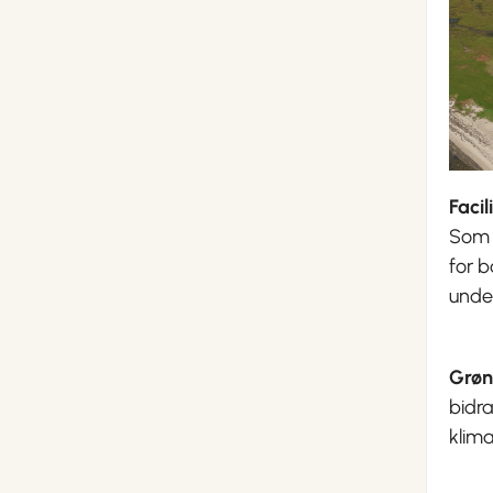
Facil
Som l
for b
under
Grøn
bidr
klim