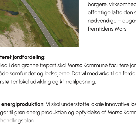
borgere, virksomhed
offentlige løfte den
nødvendige – opgave
fremtidens Mors.
iteret jordfordeling
:
ed i den grønne trepart skal Morsø Kommune facilitere jord
åde samfundet og lodsejerne. Det vil medvirke til en forde
støtter lokal udvikling og klimatilpasning.
 energiproduktion:
Vi skal understøtte lokale innovative l
ager til grøn energiproduktion og opfyldelse af Morsø Ko
ahandlingsplan.