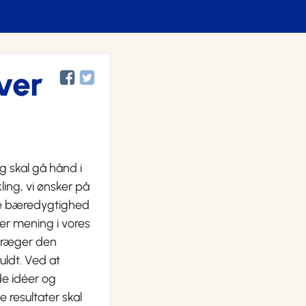
ver
g skal gå hånd i
ing, vi ønsker på
kre bæredygtighed
er mening i vores
præger den
uldt. Ved at
e idéer og
e resultater skal