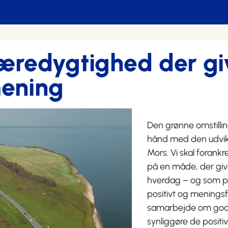
æredygtighed der gi
ening
Den grønne omstillin
hånd med den udvikl
Mors. Vi skal foran
på en måde, der giv
hverdag – og som 
positivt og meningsf
samarbejde om god
synliggøre de positiv