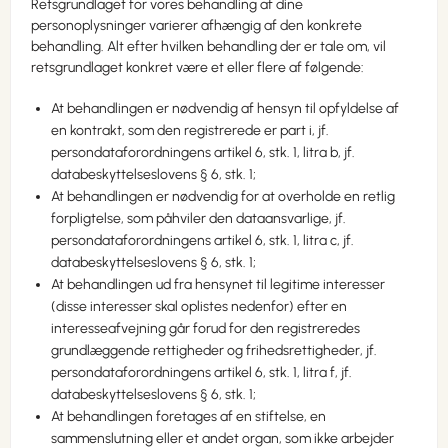
Retsgrundlaget for vores behandling af dine
personoplysninger varierer afhængig af den konkrete
behandling. Alt efter hvilken behandling der er tale om, vil
retsgrundlaget konkret være et eller flere af følgende:
At behandlingen er nødvendig af hensyn til opfyldelse af
en kontrakt, som den registrerede er part i, jf.
persondataforordningens artikel 6, stk. 1, litra b, jf.
databeskyttelseslovens § 6, stk. 1;
At behandlingen er nødvendig for at overholde en retlig
forpligtelse, som påhviler den dataansvarlige, jf.
persondataforordningens artikel 6, stk. 1, litra c, jf.
databeskyttelseslovens § 6, stk. 1;
At behandlingen ud fra hensynet til legitime interesser
(disse interesser skal oplistes nedenfor) efter en
interesseafvejning går forud for den registreredes
grundlæggende rettigheder og frihedsrettigheder, jf.
persondataforordningens artikel 6, stk. 1, litra f, jf.
databeskyttelseslovens § 6, stk. 1;
At behandlingen foretages af en stiftelse, en
sammenslutning eller et andet organ, som ikke arbejder