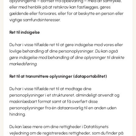
oplysningerne – bortset fra opbevaring – med dit samtykke,
eller med henblik på at retskrav kan fastlægges, gøres
gældende eller forsvares, eller for at beskytte en person eller
vigtige samfundsinteresser.
Ret til indsigelse
Du har i visse tilfælde ret til at gøre indsigelse mod vores eller
lovlige behandling af dine personoplysninger.
Du kan også
gøre indsigelse mod behandling af dine oplysninger til direkte
markedsføring.
Ret til at transmittere oplysninger (dataportabilitet)
Du har i visse tilfælde ret til at modtage dine
personoplysninger i et struktureret, almindeligt anvendt og
maskinlæsbart format samt at få overført disse
personoplysninger fra én dataansvarlig til en anden uden
hindring.
Du kan læse mere om dine rettigheder i Datatilsynets
vejledning om de registreredes rettigheder, som du finder på