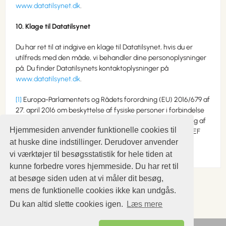
www.datatilsynet.dk
.
10. Klage til Datatilsynet
Du har ret til at indgive en klage til Datatilsynet, hvis du er
utilfreds med den måde, vi behandler dine personoplysninger
på. Du finder Datatilsynets kontaktoplysninger på
www.datatilsynet.dk
.
[1]
Europa-Parlamentets og Rådets forordning (EU) 2016/679 af
27. april 2016 om beskyttelse af fysiske personer i forbindelse
med behandling af personoplysninger og om fri udveksling af
Hjemmesiden anvender funktionelle cookies til
sådanne oplysninger og om ophævelse af direktiv 95/46/EF
at huske dine indstillinger. Derudover anvender
(generel forordning om databeskyttelse)
vi værktøjer til besøgsstatistik for hele tiden at
kunne forbedre vores hjemmeside. Du har ret til
at besøge siden uden at vi måler dit besøg,
mens de funktionelle cookies ikke kan undgås.
Du kan altid slette cookies igen.
Læs mere