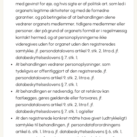
med gevinst for øje, og hvis sigte er af politisk art, som led i
organets legitime aktiviteter og med de fornødne
garantier, og på betingelse af at behandlingen alene
vedrører organets medlemmer, tidligere medlemmer eller
personer, der på grund af organets formål er i regelmæssig
kontakt hermed, og at personoplysningerne ikke
videregives uden for organet uden den registreredes
samtykke, jf. persondatalovens artikel 9, stk. 2, litra d, jf.
databeskyttelseslovens § 7, stk. 1;
At behandlingen vedrører personoplysninger, som
tydeligvis er offentliggjort af den registrerede, jf.
persondatalovens artikel 9, stk. 2, litra e, jf.
databeskyttelseslovens § 7, stk. 1;
At behandlingen er nødvendig, for at retskrav kan
fastlægges, gøres gældende eller forsvares, jf.
persondatalovens artikel 9, stk. 2, litra f, jf.
databeskyttelseslovens § 7, stk. 1; og/eller
At den registrerede konkret måtte have givet (udtrykkeligt)
samtykke til behandlingen, jf. persondataforordningens
artikel 6, stk. 1, litra a, jf. databeskyttelseslovens § 6, stk. 1,